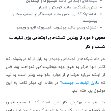
شبکه‌های اجتماعی مانند
فیسبوک
و
لینکدین
میکروبلاگینگ‌ها مانند
توییتر
و
تامبلر
به اشتراک‌گذاری عکس مانند
اینستاگرام
،
اسنپ چت
و
پینترست
اشتراک ویدیو مانند
یوتیوب
،
فیسبوک لایو
و
ویمئو
معرفی ۶ مورد از بهترین شبکه‌های اجتماعی برای تبلیغات
کسب و کار
هر ماه شبکه‌های اجتماعی جدیدی به بازار ارائه می‌شوند، که
اکثر آنها هرگز به هیچ وجه موفقیت‌آمیز نخواهند بود. قبل
از اینکه درباره هرکدام از موارد بخوانید، بهتر است بدانید
که
دلایل تبلیغات چیست
؟ در مقاله ای دیگر کاملا به این
موضوع پرداخته ایم.
به نظر ما، بهترین کار این است که با محبوب‌ترین
شبکه‌های اجتماعی کار خود را شروع کرده و درصد اختصاص