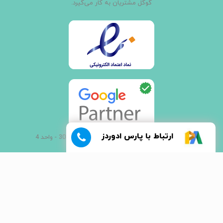
گوگل مشتریان به کار می‌گیرد.
ارتباط با پارس ادوردز
آدرس: تهران - خیابان جمالزاده شمالی - پلاک 308 - واحد 4
021 - 66907000
تمامی حقوق این وب سایت متعلق به
©پارس ادوردز
می باشد.