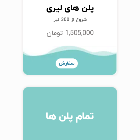
پلن های لیری
شروع از 300 لیر
1,505,000 تومان
سفارش
تمام پلن ها