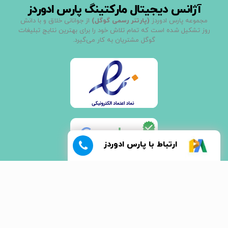
آژانس دیجیتال مارکتینگ پارس ادوردز
مجموعه پارس ادوردز
(پارتنر رسمی گوگل)
از جوانانی خلاق و با دانش
روز تشکیل شده است که تمام تلاش خود را برای بهترین نتایج تبلیغات
گوگل مشتریان به کار می‌گیرد.
ارتباط با پارس ادوردز
آدرس: تهران - خیابان جمالزاده شمالی - پلاک 308 - واحد 4
021 - 66907000