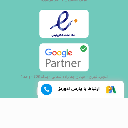
آدرس: تهران - خیابان جمالزاده شمالی - پلاک 308 - واحد 4
ارتباط با پارس ادوردز
021 - 66907000
تمامی حقوق این وب سایت متعلق به
©پارس ادوردز
می باشد.