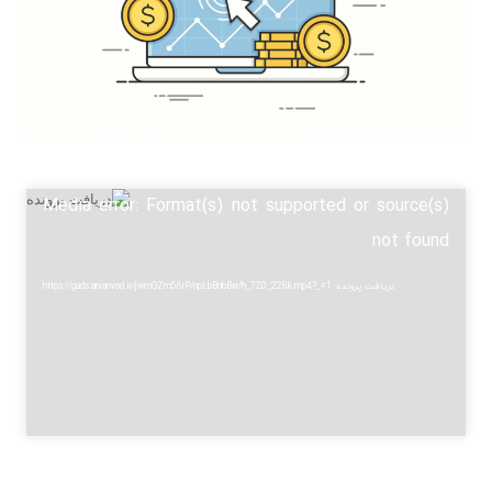
نمایشگر
Media error: Format(s) not supported or source(s)
ویدیو
not found
دریافت پرونده: https://gads.arvanvod.ir/jwmQZm56rP/npLbBnbBxr/h_720_228k.mp4?_=1