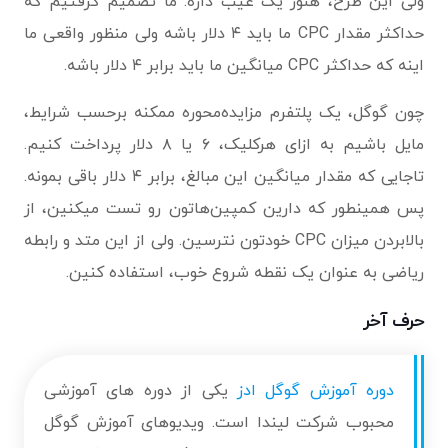
ولی این طرح، هنوز یک عیب داره. ما تصمیم گرفتیم که
حداکثر مقدار CPC ما باید ۴ دلار باشه ولی منظور واقعی ما
اینه که حداکثر CPC میانگین ما باید برابر ۴ دلار باشه.
چون گوگل، یک پلتفرم مزایده‌محوره ممکنه برحسب شرایط،
مایل باشیم به ازای هرکلیک، ۶ یا ۸ دلار پرداخت کنیم.
تاجایی که مقدار میانگین این مبالغ، برابر ۴ دلار باقی بمونه.
پس همینطور که دارین کمپین‌هاتون رو تست میکنین، از
بالابردن میزان CPC خودتون نترسین. ولی از این متد و رابطه‌
ریاضی به عنوان یک نقطه‌ شروع خوب، استفاده کنین.
حرف آخر
دوره آموزش گوگل ادز
یکی از دوره های آموزشی
محبوب شرکت لیندا است. ویدیوهای آموزش گوگل