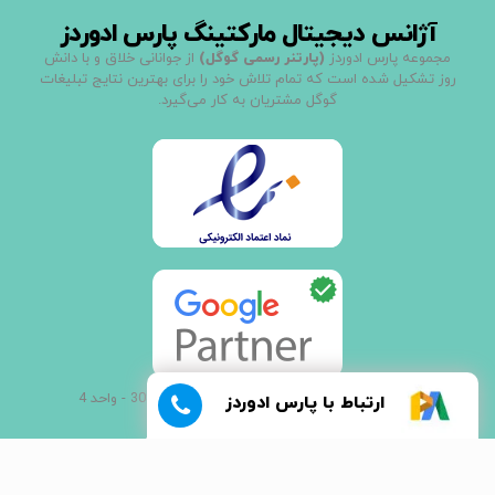
آژانس دیجیتال مارکتینگ پارس ادوردز
مجموعه پارس ادوردز
(پارتنر رسمی گوگل)
از جوانانی خلاق و با دانش
روز تشکیل شده است که تمام تلاش خود را برای بهترین نتایج تبلیغات
گوگل مشتریان به کار می‌گیرد.
آدرس: تهران - خیابان جمالزاده شمالی - پلاک 308 - واحد 4
ارتباط با پارس ادوردز
021 - 66907000