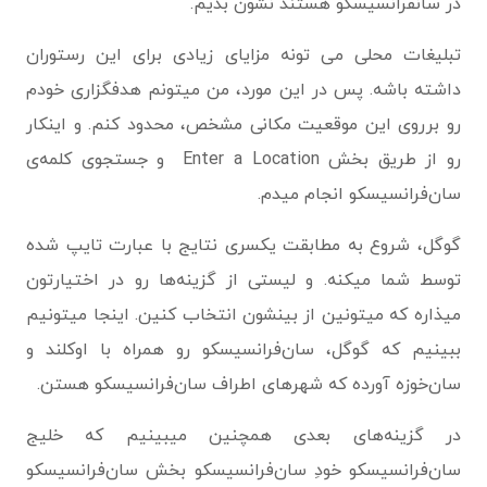
در سانفرانسیسکو هستند نشون بدیم.
تبلیغات محلی می تونه مزایای زیادی برای این رستوران
داشته باشه. پس در این مورد، من میتونم هدفگزاری خودم
رو برروی این موقعیت مکانی مشخص، محدود کنم. و اینکار
رو از طریق بخش Enter a Location و جستجوی کلمه‌ی
سان‌فرانسیسکو انجام میدم.
گوگل، شروع به مطابقت یکسری نتایج با عبارت تایپ شده
توسط شما میکنه. و لیستی از گزینه‌ها رو در اختیارتون
میذاره که میتونین از بینشون انتخاب کنین. اینجا میتونیم
ببینیم که گوگل، سان‌فرانسیسکو رو همراه با اوکلند و
سان‌خوزه آورده که شهرهای اطراف سان‌فرانسیسکو هستن.
در گزینه‌های بعدی همچنین میبینیم که خلیج
سان‌فرانسیسکو خودِ سان‌فرانسیسکو بخش سان‌فرانسیسکو