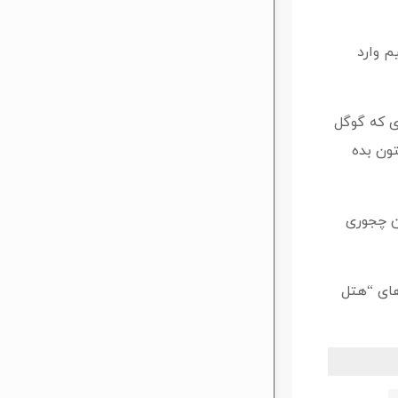
نیم وارد
ی که گوگل
تون بده
ن چجوری
های “هتل