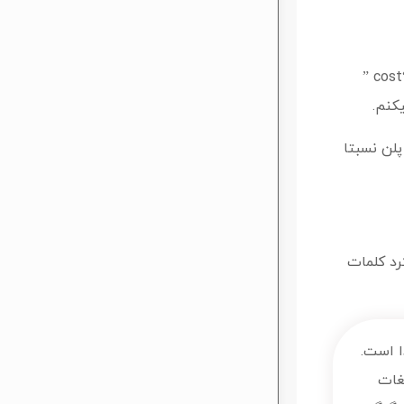
اگه اینطوری باشه، هزینه کردن این پول احتمالا ایده خوبیه . اگر فکر نکنم که بتونم این سرمایه رو برگردونم رو انتخاب می کنم “cost ”
کنم.
پلن نسبتا
رد کلمات
ت لیندا است.
یغات