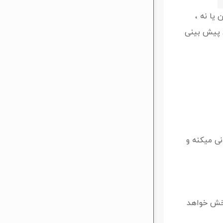
یا نه ،
ین پیش بینی
ز رسانی میکنه و
۳.۷۳ دلار هست برایم نتیجه بخش خواهد