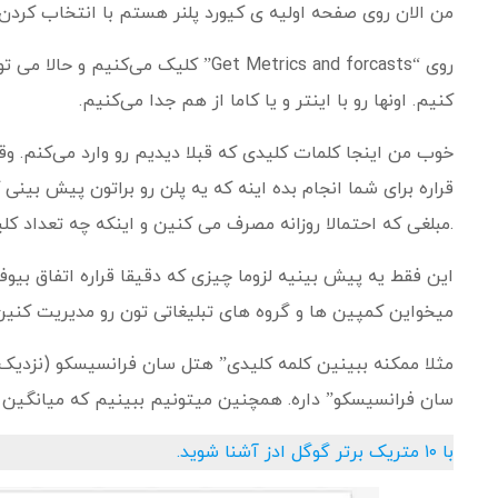
من الان روی صفحه اولیه ی کیورد پلنر هستم با انتخاب کردن آیکن Tools و کلیک روی گزینه کیورد پلنر به ای
روی “Get Metrics and forcasts” کلیک
کنیم. اونها رو با اینتر و یا کاما از هم جدا می‌کنیم.
خوب من اینجا کلمات کلیدی که قبلا دیدیم رو وارد می‌کنم. و
قراره برای شما انجام بده اینه که یه پلن رو براتون پیش بینی
.مبلغی که احتمالا روزانه مصرف می کنین و اینکه چه تعداد ک
این فقط یه پیش بینیه لزوما چیزی که دقیقا قراره اتفاق بی
میخواین کمپین ها و گروه های تبلیغاتی تون رو مدیریت کنین
مثلا ممکنه ببینین کلمه کلیدی” هتل سان فرانسیسکو (نزدیک
سان فرانسیسکو” داره. همچنین میتونیم ببینیم که میانگین ه
با ۱۰ متریک برتر گوگل ادز آشنا شوید.