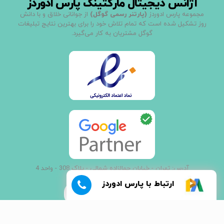
آژانس دیجیتال مارکتینگ پارس ادوردز
مجموعه پارس ادوردز
(پارتنر رسمی گوگل)
از جوانانی خلاق و با دانش
روز تشکیل شده است که تمام تلاش خود را برای بهترین نتایج تبلیغات
گوگل مشتریان به کار می‌گیرد.
آدرس: تهران - خیابان جمالزاده شمالی - پلاک 308 - واحد 4
ارتباط با پارس ادوردز
021 - 66907000
تمامی حقوق این وب سایت متعلق به
©پارس ادوردز
می باشد.